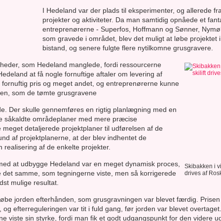
I Hedeland var der plads til eksperimenter, og allerede fr
projekter og aktiviteter. Da man samtidig opnåede et fa
entreprenørerne - Superfos, Hoffmann og Sønner, Nymøl
som gravede i området, blev det muligt at løbe projekte
bistand, og senere fulgte flere nytilkomne grusgravere.
heder, som Hedeland manglede, fordi ressourcerne
edeland at få nogle fornuftige aftaler om levering af
en fornuftig pris og meget andet, og entreprenørerne kunne
den, som de tømte grusgravene
e. Der skulle gennemføres en rigtig planlægning med en
ke såkaldte områdeplaner med mere præcise
 meget detaljerede projektplaner til udførelsen af de
und af projektplanerne, at der blev indhentet de
realisering af de enkelte projekter.
 med at udbygge Hedeland var en meget dynamisk proces,
Skibakken i vi
ille det samme, som tegningerne viste, men så korrigerede
drives af Ros
st mulige resultat.
købe jorden efterhånden, som grusgravningen var blevet færdig. Prisen s
g efterreguleringen var tit i fuld gang, før jorden var blevet overtaget
viste sin styrke, fordi man fik et godt udgangspunkt for den videre udv