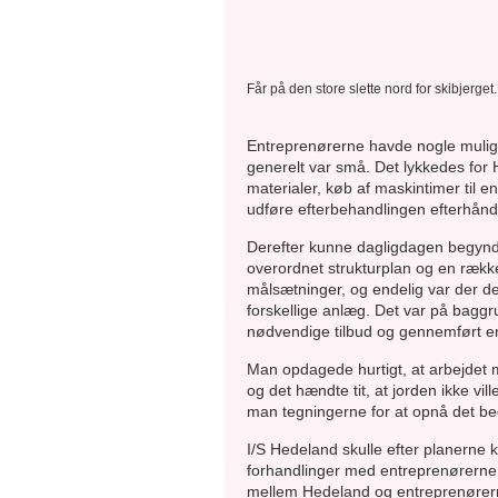
Får på den store slette nord for skibjerget.
Entreprenørerne havde nogle mulig
generelt var små. Det lykkedes for H
materialer, køb af maskintimer til 
udføre efterbehandlingen efterhån
Derefter kunne dagligdagen begynd
overordnet strukturplan og en ræk
målsætninger, og endelig var der de
forskellige anlæg. Det var på baggr
nødvendige tilbud og gennemført en 
Man opdagede hurtigt, at arbejdet
og det hændte tit, at jorden ikke v
man tegningerne for at opnå det bed
I/S Hedeland skulle efter planerne 
forhandlinger med entreprenørerne, o
mellem Hedeland og entreprenørerne 