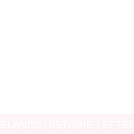
 for
oplevel
MØD NATUREN
BROCHURER OG PJECER
NYHEDER
KAL
ELANDS HISTORIE - EFTER