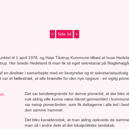
<
Side 14
>
punktet til 1.april 1978, og Høje Tåstrup Kommune tilbød at huse Hedela
rup. Her boede Hedeland til man fik sit eget sekretariat på Maglehøjgå
 af en direktør i samarbejde med en bestyrelse og et sekretariatsudv
et fællestræk, at alle brændte for den nye opgave - en vigtig pionert
Det var kendetegnende for denne pionertid, at der blev s
nok aldrig ville kunne være blevet gennemført i kommunern
var netop pionerånden, som fik deltagerne i alle led i bes
den samme hammel.
Det blev karakteristisk, at man aldrig oplevede de samme 
man så i andre dele af det lokalpolitiske landskab.