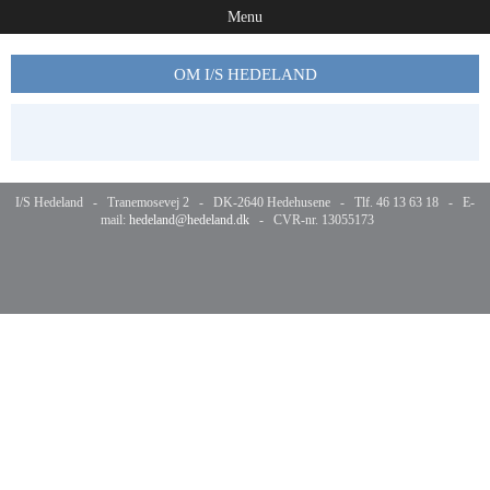
Menu
OM I/S HEDELAND
I/S Hedeland - Tranemosevej 2 - DK-2640 Hedehusene - Tlf. 46 13 63 18 - E-
mail:
hedeland@hedeland.dk
- CVR-nr. 13055173