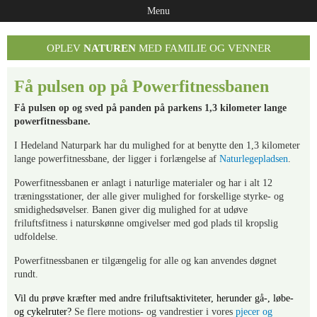
Menu
OPLEV
NATUREN
MED FAMILIE OG VENNER
Få pulsen op på Powerfitnessbanen
Få pulsen op og sved på panden på parkens 1,3 kilometer lange
powerfitnessbane.
I Hedeland Naturpark har du mulighed for at benytte den 1,3 kilometer
lange powerfitnessbane, der ligger i forlængelse af
Naturlegepladsen
.
Powerfitnessbanen er anlagt i naturlige materialer og har i alt 12
træningsstationer, der alle giver mulighed for forskellige styrke- og
smidighedsøvelser. Banen giver dig mulighed for at udøve
friluftsfitness i naturskønne omgivelser med god plads til kropslig
udfoldelse.
Powerfitnessbanen er tilgængelig for alle og kan anvendes døgnet
rundt.
Vil du prøve kræfter med andre friluftsaktiviteter, herunder gå-, løbe-
og cykelruter?
Se flere motions- og vandrestier i vores
pjecer og