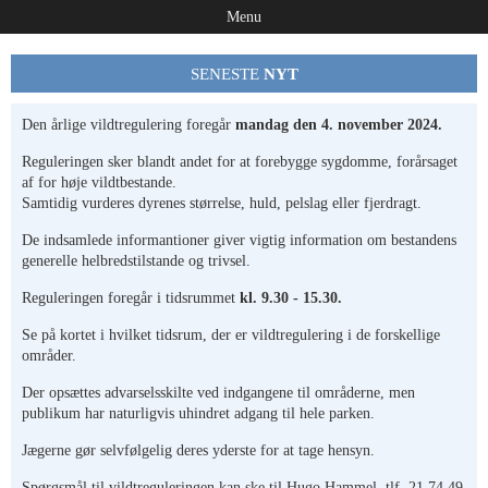
Menu
SENESTE
NYT
Den årlige vildtregulering foregår
mandag den 4. november 2024.
Reguleringen sker blandt andet for at forebygge sygdomme, forårsaget
af for høje vildtbestande.
Samtidig vurderes dyrenes størrelse, huld, pelslag eller fjerdragt.
De indsamlede informantioner giver vigtig information om bestandens
generelle helbredstilstande og trivsel.
Reguleringen foregår i tidsrummet
kl. 9.30 - 15.30.
Se på kortet i hvilket tidsrum, der er vildtregulering i de forskellige
områder.
Der opsættes advarselsskilte ved indgangene til områderne, men
publikum har naturligvis uhindret adgang til hele parken.
Jægerne gør selvfølgelig deres yderste for at tage hensyn.
Spørgsmål til vildtreguleringen kan ske til Hugo Hammel, tlf. 21 74 49