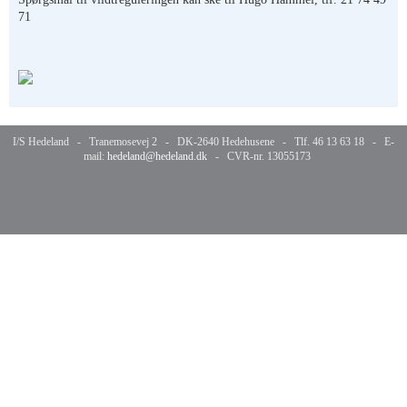
71
I/S Hedeland - Tranemosevej 2 - DK-2640 Hedehusene - Tlf. 46 13 63 18 - E-
mail:
hedeland@hedeland.dk
- CVR-nr. 13055173