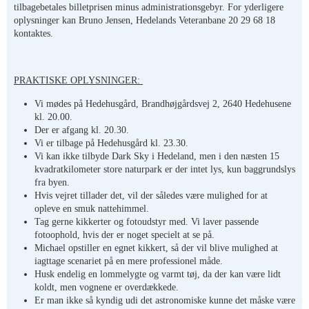
tilbagebetales billetprisen minus administrationsgebyr. For yderligere
oplysninger kan Bruno Jensen, Hedelands Veteranbane 20 29 68 18
kontaktes.
PRAKTISKE OPLYSNINGER:
Vi mødes på Hedehusgård, Brandhøjgårdsvej 2, 2640 Hedehusene
kl. 20.00.
Der er afgang kl. 20.30.
Vi er tilbage på Hedehusgård kl. 23.30.
Vi kan ikke tilbyde Dark Sky i Hedeland, men i den næsten 15
kvadratkilometer store naturpark er der intet lys, kun baggrundslys
fra byen.
Hvis vejret tillader det, vil der således være mulighed for at
opleve en smuk nattehimmel.
Tag gerne kikkerter og fotoudstyr med. Vi laver passende
fotoophold, hvis der er noget specielt at se på.
Michael opstiller en egnet kikkert, så der vil blive mulighed at
iagttage scenariet på en mere professionel måde.
Husk endelig en lommelygte og varmt tøj, da der kan være lidt
koldt, men vognene er overdækkede.
Er man ikke så kyndig udi det astronomiske kunne det måske være