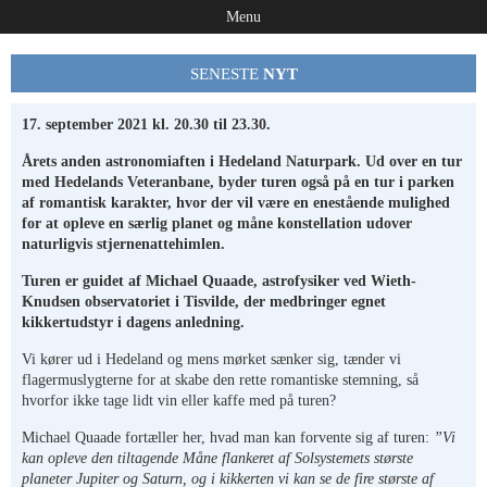
Menu
SENESTE
NYT
17. september 2021 kl. 20.30 til 23.30.
Årets anden astronomiaften i Hedeland Naturpark. Ud over en tur
med Hedelands Veteranbane, byder turen også på en tur i parken
af romantisk karakter, hvor der vil være en
enestående mulighed
for at opleve en særlig planet og måne konstellation udover
naturligvis stjernenattehimlen.
Turen er guidet af Michael Quaade, astrofysiker ved Wieth-
Knudsen observatoriet i Tisvilde, der medbringer egnet
kikkertudstyr i dagens anledning.
Vi kører ud i Hedeland og mens mørket sænker sig, tænder vi
flagermuslygterne for at skabe den rette romantiske stemning, så
hvorfor ikke tage lidt vin eller kaffe med på turen?
Michael Quaade fortæller her, hvad man kan forvente sig af turen:
”Vi
kan opleve den tiltagende Måne flankeret af Solsystemets største
planeter Jupiter og Saturn, og i kikkerten vi kan se de fire største af