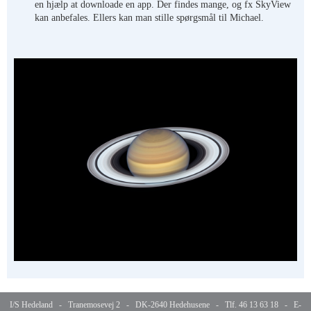
en hjælp at downloade en app. Der findes mange, og fx SkyView
kan anbefales. Ellers kan man stille spørgsmål til Michael.
I/S Hedeland - Tranemosevej 2 - DK-2640 Hedehusene - Tlf. 46 13 63 18 - E-