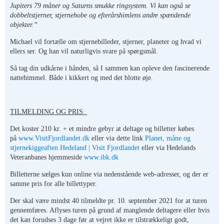
Jupiters 79 måner og Saturns smukke ringsystem. Vi kan også se
dobbeltstjerner, stjernehobe og efterårshimlens andre spændende
objekter.”
Michael vil fortælle om stjernebilleder, stjerner, planeter og hvad vi
ellers ser. Og han vil naturligvis svare på spørgsmål.
Så tag din udkårne i hånden, så I sammen kan opleve den fascinerende
nattehimmel. Både i kikkert og med det blotte øje.
TILMELDING OG PRIS:
Det koster 210 kr. + et mindre gebyr at deltage og billetter købes
på
www.VisitFjordlandet.dk
eller via dette link
Planet, måne og
stjernekiggeaften Hedeland | Visit Fjordlandet
eller via Hedelands
Veteranbanes hjemmeside
www.ibk.dk
Billetterne sælges kun online via nedenstående web-adresser, og der er
samme pris for alle billettyper.
Der skal være mindst 40 tilmeldte pr. 10. september 2021 for at turen
gennemføres. Aflyses turen på grund af manglende deltagere eller hvis
det kan forudses 3 dage før at vejret ikke er tilstrækkeligt godt,