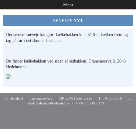
Menu
SENESTE
NYT
Det seneste snevejr har gjort kælkebakken klar, så find kælken frem og
tag på tur i det skønne Hedeland.
Du finder kælkebakken ved siden af skibakken, Tranemosevej8, 2640
Hedehusene.
I/S Hedeland - Tranemosevej 2 - DK-2640 Hedehusene - Tlf. 46 13 63 18 - E-
mail:
hedeland@hedeland.dk
- CVR-nr. 13055173