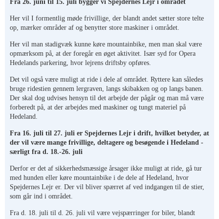
Fra 26. juni til 15. juli bygger vi Spejdernes Lejr i området
Her vil I formentlig møde frivillige, der blandt andet sætter store telte
op, mærker områder af og benytter store maskiner i området.
Her vil man stadigvæk kunne køre mountainbike, men man skal være
opmærksom på, at der foregår en øget aktivitet. Især syd for Opera
Hedelands parkering, hvor lejrens driftsby opføres.
Det vil også være muligt at ride i dele af området. Ryttere kan således
bruge ridestien gennem lergraven, langs skibakken og op langs banen.
Der skal dog udvises hensyn til det arbejde der pågår og man må være
forberedt på, at der arbejdes med maskiner og tungt materiel på
Hedeland.
Fra 16. juli til 27. juli er Spejdernes Lejr i drift, hvilket betyder, at
der vil være mange frivillige, deltagere og besøgende i Hedeland -
særligt fra d. 18.-26. juli
Derfor er det af sikkerhedsmæssige årsager ikke muligt at ride, gå tur
med hunden eller køre mountainbike i de dele af Hedeland, hvor
Spejdernes Lejr er. Der vil bliver spærret af ved indgangen til de stier,
som går ind i området.
Fra d. 18. juli til d. 26. juli vil være vejspærringer for biler, blandt