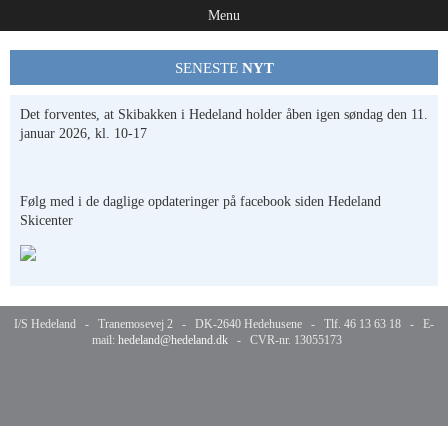
Menu
SENESTE
NYT
Det forventes, at Skibakken i Hedeland holder åben igen søndag den 11.
januar 2026, kl. 10-17
Følg med i de daglige opdateringer på facebook siden Hedeland
Skicenter
I/S Hedeland - Tranemosevej 2 - DK-2640 Hedehusene - Tlf. 46 13 63 18 - E-
mail:
hedeland@hedeland.dk
- CVR-nr. 13055173