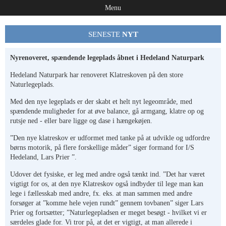
Menu
SENESTE
NYT
Nyrenoveret, spændende legeplads åbnet i Hedeland Naturpark
Hedeland Naturpark har renoveret Klatreskoven på den store
Naturlegeplads.
Med den nye legeplads er der skabt et helt nyt legeområde, med
spændende muligheder for at øve balance, gå armgang, klatre op og
rutsje ned - eller bare ligge og dase i hængekøjen.
”Den nye klatreskov er udformet med tanke på at udvikle og udfordre
børns motorik, på flere forskellige måder” siger formand for I/S
Hedeland, Lars Prier ”.
Udover det fysiske, er leg med andre også tænkt ind. ”Det har været
vigtigt for os, at den nye Klatreskov også indbyder til lege man kan
lege i fællesskab med andre, fx. eks. at man sammen med andre
forsøger at ”komme hele vejen rundt” gennem tovbanen” siger Lars
Prier og fortsætter; ”Naturlegepladsen er meget besøgt - hvilket vi er
særdeles glade for. Vi tror på, at det er vigtigt, at man allerede i