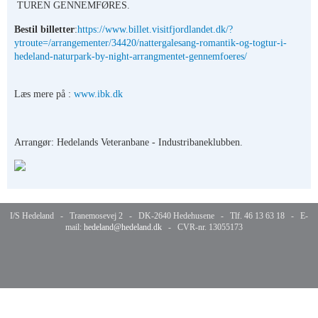
TUREN GENNEMFØRES.
Bestil billetter
:
https://www.billet.visitfjordlandet.dk/?
ytroute=/arrangementer/34420/nattergalesang-romantik-og-togtur-i-
hedeland-naturpark-by-night-arrangmentet-gennemfoeres/
Læs mere på :
www.ibk.dk
Arrangør: Hedelands Veteranbane - Industribaneklubben.
I/S Hedeland - Tranemosevej 2 - DK-2640 Hedehusene - Tlf. 46 13 63 18 - E-
mail:
hedeland@hedeland.dk
- CVR-nr. 13055173