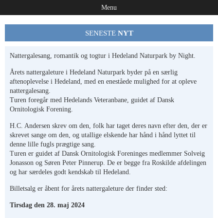
Menu
SENESTE
NYT
Nattergalesang, romantik og togtur i Hedeland Naturpark by Night.
Årets nattergaleture i Hedeland Naturpark byder på en særlig
aftenoplevelse i Hedeland, med en eneståede mulighed for at opleve
nattergalesang.
Turen foregår med Hedelands Veteranbane, guidet af Dansk
Ornitologisk Forening.
H.C. Andersen skrev om den, folk har taget deres navn efter den, der er
skrevet sange om den, og utallige elskende har hånd i hånd lyttet til
denne lille fugls prægtige sang.
Turen er guidet af Dansk Ornitologisk Foreninges medlemmer Solveig
Jonasson og Søren Peter Pinnerup. De er begge fra Roskilde afdelingen
og har særdeles godt kendskab til Hedeland.
Billetsalg er åbent for årets nattergaleture der finder sted:
Tirsdag den 28. maj 2024