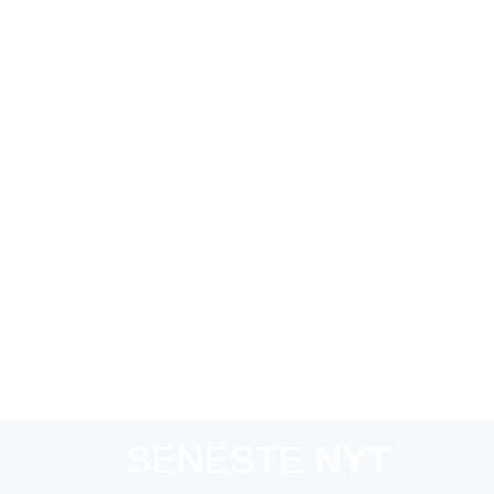
 for
oplevel
MØD NATUREN
BROCHURER OG PJECER
NYHEDER
KAL
SENESTE
NYT