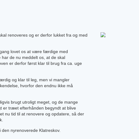
kal renoveres og er derfor lukket fra og med
gang lovet os at være færdige med
har de nu meddelt os, at de skal
n er derfor først klar til brug fra ca. uge
rdig og klar til leg, men vi mangler
kendelse, hvorfor den endnu ikke må
igvis brugt utroligt meget, og de mange
igt er træet efterhånden begyndt at blive
et nu tid til at renovere og opdatere, så der
k.
 i den nyrenoverede Klatreskov.