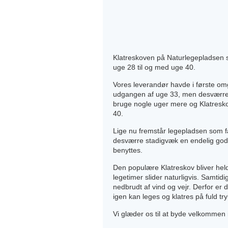
Klatreskoven på Naturlegepladsen s
uge 28 til og med uge 40.
Vores leverandør havde i første om
udgangen af uge 33, men desværre 
bruge nogle uger mere og Klatreskove
40.
Lige nu fremstår legepladsen som fæ
desværre stadigvæk en endelig god
benyttes.
Den populære Klatreskov bliver held
legetimer slider naturligvis. Samtid
nedbrudt af vind og vejr. Derfor er d
igen kan leges og klatres på fuld try
Vi glæder os til at byde velkommen