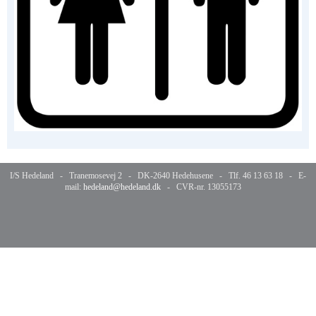
I/S Hedeland - Tranemosevej 2 - DK-2640 Hedehusene - Tlf. 46 13 63 18 - E-
mail:
hedeland@hedeland.dk
- CVR-nr. 13055173